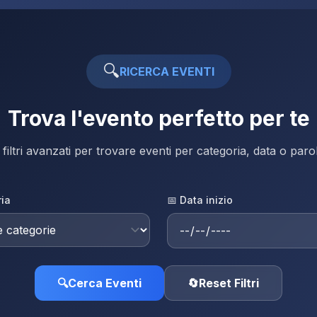
🔍
RICERCA EVENTI
Trova l'evento perfetto per te
i filtri avanzati per trovare eventi per categoria, data o par
ria
📅 Data inizio
🔍
Cerca Eventi
🔄
Reset Filtri