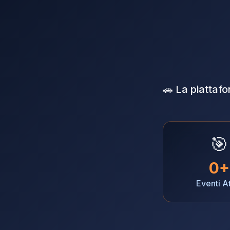
🚗 La piattaf
🎯
0+
Eventi At