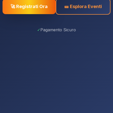
🚀 Registrati Ora
🎫 Esplora Eventi
✓
Pagamento Sicuro