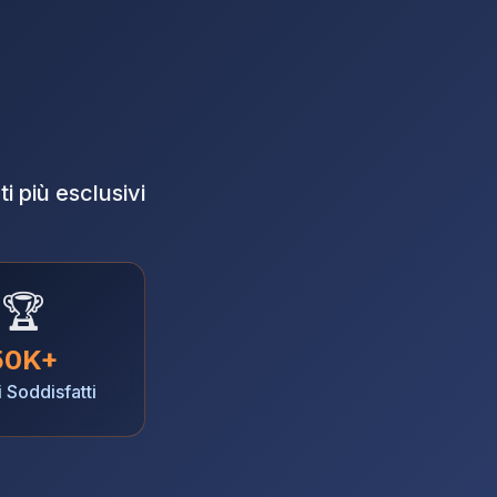
 più esclusivi
🏆
50K+
i Soddisfatti