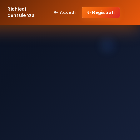
Richiedi
🔑
Accedi
✨
Registrati
consulenza