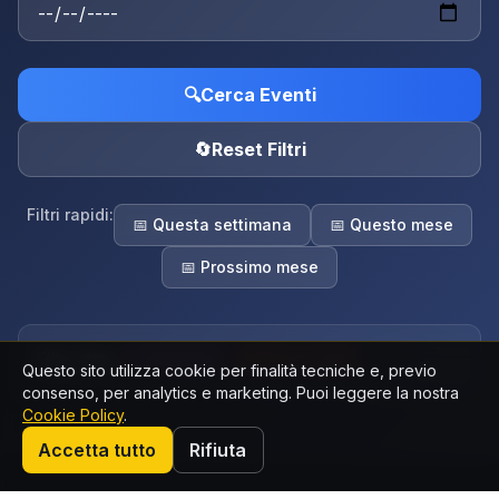
🔍
Cerca Eventi
🔄
Reset Filtri
Filtri rapidi:
📅 Questa settimana
📅 Questo mese
📅 Prossimo mese
Filtri attivi:
🎨 Mostre
×
🗑️ Rimuovi tutti
Questo sito utilizza cookie per finalità tecniche e, previo
consenso, per analytics e marketing. Puoi leggere la nostra
Cookie Policy
.
Accetta tutto
Rifiuta